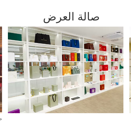
صالة العرض
ص