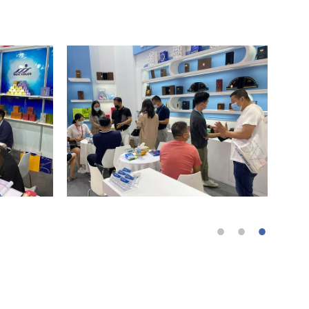
معرض بولونيا ، إيطاليا