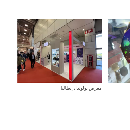
معرض بولونيا ، إيطاليا
معرض بول